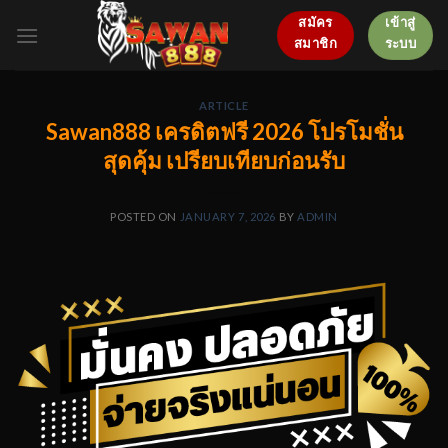
Skip
สมัคร
เข้าสู่
to
สมาชิก
ระบบ
content
ARTICLE
Sawan888 เครดิตฟรี 2026 โปรโมชั่น
สุดคุ้ม เปรียบเทียบก่อนรับ
POSTED ON
JANUARY 7, 2026
BY
ADMIN