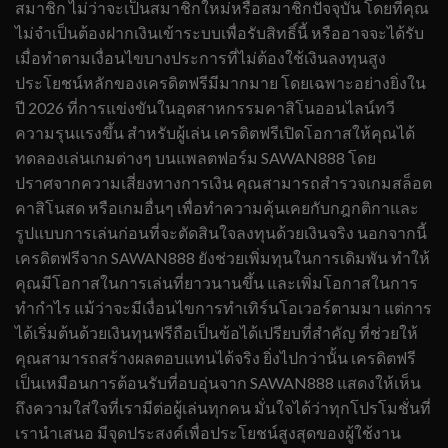
สมาชิก ไม่ว่าจะเป็นสมาชิกใหม่หรือสมาชิกปัจจุบัน โดยที่คุณ
ไม่จำเป็นต้องฝากเงินเข้าระบบเพื่อรับสิทธิ์นี้ หรืออาจจะได้รับ
เมื่อทำตามเงื่อนไขบางประการที่ไม่ต้องใช้เงินลงทุนสูง
ประโยชน์หลักของเครดิตฟรีมีมากมาย โดยเฉพาะอย่างยิ่งใน
ปี 2026 ที่การแข่งขันในอุตสาหกรรมคาสิโนออนไลน์ทวี
ความรุนแรงขึ้น สำหรับผู้เล่น เครดิตฟรีเปิดโอกาสให้คุณได้
ทดลองเล่นเกมต่างๆ บนแพลตฟอร์ม SAWAN888 โดย
ปราศจากความเสี่ยงทางการเงิน คุณสามารถสำรวจเกมสล็อต
คาสิโนสด หรือเกมอื่นๆ เพื่อทำความคุ้นเคยกับกฎกติกาและ
รูปแบบการเล่นก่อนที่จะตัดสินใจลงทุนด้วยเงินจริง นอกจากนี้
เครดิตฟรีจาก SAWAN888 ยังช่วยเพิ่มทุนในการเดิมพัน ทำให้
คุณมีโอกาสในการเล่นที่ยาวนานขึ้น และเพิ่มโอกาสในการ
ทำกำไร แม้ว่าจะมีเงื่อนไขการทำเทิร์นโอเวอร์ตามมา แต่การ
ได้เริ่มต้นด้วยเงินทุนฟรีถือเป็นข้อได้เปรียบที่สำคัญ ที่ช่วยให้
คุณสามารถสร้างผลตอบแทนได้จริง ยิ่งไปกว่านั้น เครดิตฟรี
เป็นเหมือนการต้อนรับที่อบอุ่นจาก SAWAN888 แสดงให้เห็น
ถึงความใส่ใจที่เรามีต่อผู้เล่นทุกคน มั่นใจได้ว่าทุกโปรโมชั่นที่
เรานำเสนอ มีจุดประสงค์เพื่อประโยชน์สูงสุดของผู้ใช้งาน