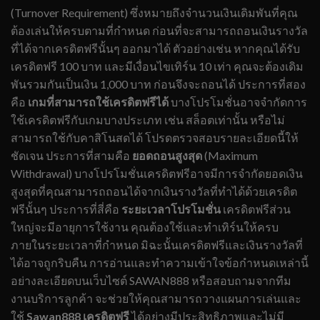
(Turnover Requirement) ซึ่งหมายถึงจำนวนเงินเดิมพันที่คุณ
ต้องเล่นให้ครบตามที่กำหนด ก่อนที่จะสามารถถอนเงินรางวัล
ที่ได้จากเครดิตฟรีนั้นๆ ออกมาได้ ตัวอย่างเช่น หากคุณได้รับ
เครดิตฟรี 100 บาท และมีเงื่อนไขเทิร์น 10 เท่า คุณจะต้องเดิม
พันรวมกันเป็นเงิน 1,000 บาท ก่อนจึงจะถอนได้ ประการที่สอง
คือ
เกมที่สามารถใช้เครดิตฟรีได้
บางโปรโมชั่นอาจจำกัดการ
ใช้เครดิตฟรีกับเกมบางประเภท เช่น สล็อตเท่านั้น หรือไม่
สามารถใช้กับคาสิโนสดได้ โปรดตรวจสอบรายละเอียดนี้ให้
ชัดเจน ประการที่สามคือ
ยอดถอนสูงสุด
(Maximum
Withdrawal) บางโปรโมชั่นเครดิตฟรีอาจมีการจำกัดยอดเงิน
สูงสุดที่คุณสามารถถอนได้จากเงินรางวัลที่ทำได้ด้วยเครดิต
ฟรีนั้นๆ ประการที่สี่คือ
ระยะเวลาโปรโมชั่น
เครดิตฟรีส่วน
ใหญ่จะมีอายุการใช้งาน คุณต้องใช้และทำเทิร์นให้ครบ
ภายในระยะเวลาที่กำหนด มิฉะนั้นเครดิตฟรีและเงินรางวัลที่
ได้อาจถูกริบคืน การอ่านและทำความเข้าใจข้อกำหนดเหล่านี้
อย่างละเอียดบนเว็บไซต์ SAWAN888 หรือสอบถามจากทีม
งานบริการลูกค้า จะช่วยให้คุณสามารถวางแผนการเล่นและ
ใช้
Sawan888 เครดิตฟรี
ได้อย่างมีประสิทธิภาพและไม่มี