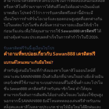
สามารถนำเครดิตฟรีที่ได้รับไปใช้ในการทดลองเล่นเกมสล็อต
หรือคาสิโนที่ร่วมรายการได้ทันทีโดยไม่ต้องฝากเงินแม้แต่
บาทเดียว โปรดจำไว้ว่า การรับเครดิตฟรีเหล่านี้มักจะมี
เงื่อนไขการทำเทิร์นโอเวอร์และยอดถอนสูงสุดที่แตกต่างกัน
ไปในแต่ละโปรโมชั่น ดังนั้นควรอ่านรายละเอียดให้เข้าใจ
ก่อนเริ่มเล่น เพื่อให้คุณสามารถใช้
Sawan888 เครดิตฟรี
ได้
อย่างคุ้มค่าและประสบผลสำเร็จในการทำกำไรในปี 2026.
รับเครดิตฟรีวันนี้
ดูเงื่อนไขโปร
คำถามที่พบบ่อยเกี่ยวกับ Sawan888 เครดิตฟรี
แบรนด์ไหนเหมาะกับมือใหม่?
สำหรับผู้เล่นมือใหม่ที่กำลังมองหาเว็บคาสิโนออนไลน์ที่
เหมาะสม SAWAN888 เป็นตัวเลือกที่น่าสนใจอย่างยิ่ง ด้วยอิน
เทอร์เฟซที่ใช้งานง่าย ระบบฝากถอนที่ไม่มีขั้นต่ำ และโปรโม
ชั่น Sawan888 เครดิตฟรีสำหรับสมาชิกใหม่ ทำให้คุณ
สามารถเริ่มต้นการเดิมพันได้อย่างมั่นใจและไม่ต้องใช้ทุนสูง
นอกจากนี้ SAWAN888 ยังมีโหมดทดลองเล่นฟรีสำหรับเกม
สล็อตและคาสิโนหลายประเภท ช่วยให้มือใหม่ได้ฝึกฝนและ