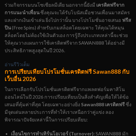
ร่วมกิจกรรมบนโซเชียลมีเดีย นอกจากนี้ยังมี
เครดิตฟรีจาก
การแนะนำเพื่อน
ซึ่งคุณจะได้รับโบนัสเมื่อชวนเพื่อนมาสมัคร
และฝากเงินเข้าเล่น ยิ่งไปกว่านั้น บางโปรโมชั่นอาจเสนอ
ฟรีส
ปิน
(Free Spins) สำหรับเกมสล็อตโดยเฉพาะ ให้คุณได้หมุน
สล็อตโดยไม่ต้องใช้เงินตัวเอง การรู้ถึงประเภทเหล่านี้จะช่วย
ให้คุณวางแผนการใช้เครดิตฟรีจาก SAWAN888 ได้อย่างมี
ประสิทธิภาพสูงสุดในปี 2026.
อ่านรีวิวเต็ม
การเปรียบเทียบโปรโมชั่นเครดิตฟรี Sawan888 กับ
เว็บอื่น 2026
ในการเลือกรับโปรโมชั่นเครดิตฟรีจากแพลตฟอร์มคาสิโน
ออนไลน์ในปี 2026 การเปรียบเทียบเป็นสิ่งสำคัญเพื่อให้ได้ข้อ
เสนอที่คุ้มค่าที่สุด โดยเฉพาะอย่างยิ่ง
Sawan888 เครดิตฟรี
ซึ่ง
มีจุดเด่นหลายประการที่ทำให้เราเหนือกว่าคู่แข่ง ลอง
พิจารณาปัจจัยเหล่านี้ในการเปรียบเทียบ:
เงื่อนไขการทำเทิร์นโอเวอร์ (Turnover):
SAWAN888 มัก