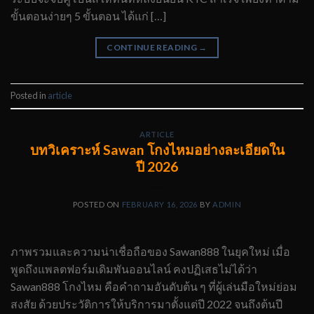
ขั้นตอนง่ายๆ 5 ขั้นตอน ได้แก่ […]
CONTINUE READING
→
Posted in
article
ARTICLE
บทวิเคราะห์ Sawan โกงไหมอย่างละเอียดใน
ปี 2026
POSTED ON
FEBRUARY 16, 2026
BY
ADMIN
ภาพรวมและความน่าเชื่อถือของ Sawan888 ในยุคใหม่ เมื่อ
พูดถึงแพลตฟอร์มเดิมพันออนไลน์ คงปฏิเสธไม่ได้ว่า
Sawan888 โกงไหม คือคำถามอันดับต้น ๆ ที่ผู้เล่นมือใหม่ย่อม
สงสัย ด้วยประวัติการให้บริการมาตั้งแต่ปี 2022 จนถึงต้นปี