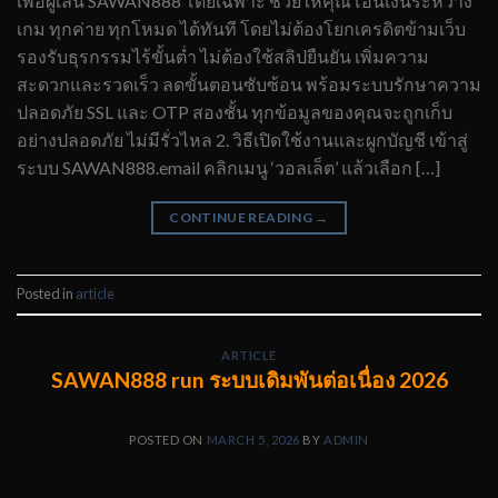
เพื่อผู้เล่น SAWAN888 โดยเฉพาะ ช่วยให้คุณโอนเงินระหว่าง
เกม ทุกค่าย ทุกโหมด ได้ทันที โดยไม่ต้องโยกเครดิตข้ามเว็บ
รองรับธุรกรรมไร้ขั้นต่ำ ไม่ต้องใช้สลิปยืนยัน เพิ่มความ
สะดวกและรวดเร็ว ลดขั้นตอนซับซ้อน พร้อมระบบรักษาความ
ปลอดภัย SSL และ OTP สองชั้น ทุกข้อมูลของคุณจะถูกเก็บ
อย่างปลอดภัย ไม่มีรั่วไหล 2. วิธีเปิดใช้งานและผูกบัญชี เข้าสู่
ระบบ SAWAN888.email คลิกเมนู ‘วอลเล็ต’ แล้วเลือก […]
CONTINUE READING
→
Posted in
article
ARTICLE
SAWAN888 run ระบบเดิมพันต่อเนื่อง 2026
POSTED ON
MARCH 5, 2026
BY
ADMIN