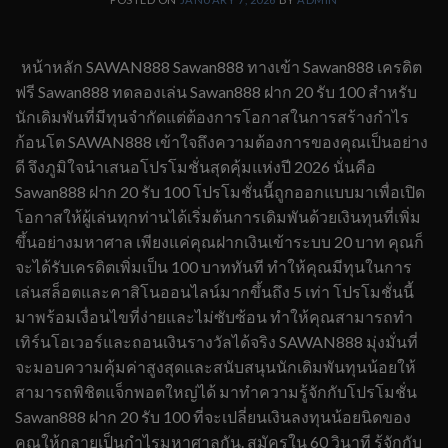
หน้าหลัก SAWAN888 Sawan888 ทางเข้า Sawan888 เครดิต
ฟรี Sawan888 ทดลองเล่น Sawan888 ฝาก 20 รับ 100 สำหรับ
นักเดิมพันที่มีทุนจำกัดแต่ต้องการโอกาสในการสร้างกำไร
ก้อนโต SAWAN888 เข้าใจถึงความต้องการของคุณเป็นอย่าง
ดี จึงภูมิใจนำเสนอโปรโมชั่นสุดคุ้มแห่งปี 2026 นั่นคือ
Sawan888 ฝาก 20 รับ 100 โปรโมชั่นนี้ถูกออกแบบมาเพื่อเปิด
โอกาสให้ผู้เล่นทุกท่านได้เริ่มต้นการเดิมพันด้วยเงินทุนที่เพิ่ม
ขึ้นอย่างมหาศาล เพียงแค่คุณฝากเงินเข้าระบบ 20 บาท คุณก็
จะได้รับเครดิตเพิ่มเป็น 100 บาททันที ทำให้คุณมีทุนในการ
เล่นสล็อตและคาสิโนออนไลน์มากขึ้นถึง 5 เท่า โปรโมชั่นนี้
มาพร้อมเงื่อนไขที่ง่ายและไม่ซับซ้อน ทำให้คุณสามารถทำ
เทิร์นโอเวอร์และถอนเงินรางวัลได้จริง SAWAN888 มุ่งมั่นที่
จะมอบความคุ้มค่าสูงสุดและสนับสนุนนักเดิมพันทุนน้อยให้
สามารถพิชิตแจ็กพอตใหญ่ได้ มาทำความรู้จักกับโปรโมชั่น
Sawan888 ฝาก 20 รับ 100 ที่จะเปลี่ยนเงินลงทุนน้อยนิดของ
คุณให้กลายเป็นกำไรมหาศาลกัน. สมัครใน 60 วินาที รู้จักกับ