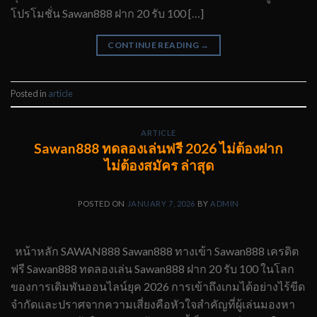
โปรโมชั่น Sawan888 ฝาก 20 รับ 100 […]
CONTINUE READING
→
Posted in
article
ARTICLE
Sawan888 ทดลองเล่นฟรี 2026 ไม่ต้องฝาก
ไม่ต้องสมัคร ล่าสุด
POSTED ON
JANUARY 7, 2026
BY
ADMIN
หน้าหลัก SAWAN888 Sawan888 ทางเข้า Sawan888 เครดิต
ฟรี Sawan888 ทดลองเล่น Sawan888 ฝาก 20 รับ 100 ในโลก
ของการเดิมพันออนไลน์ยุค 2026 การเข้าถึงเกมได้อย่างไร้ขีด
จำกัดและปราศจากความเสี่ยงคือหัวใจสำคัญที่ผู้เล่นมองหา