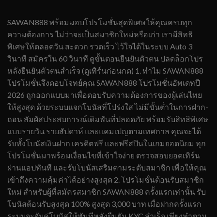
SAWAN888 พร้อมมอบโปรโมชั่นสุดพิเศษให้คุณครบทุก
ความต้องการ ไม่ว่าจะเป็นสมาชิกใหม่หรือเก่า เรามีสิทธิ
พิเศษให้ตลอดวัน สะดวก รวดเร็ว ไว้ใจได้ในระบบ Auto 3
วินาที สมัครใน 60 วินาที ดูขั้นตอนยืนยันตัวตน ปลดล็อกโปร
หลังยืนยันตัวตนสำเร็จ (ดูเทิร์นก่อนกด) 1. ทำไม SAWAN888
โปรโมชั่นจึงตอบโจทย์คุณ SAWAN888 โปรโมชั่นอัพเดทปี
2026 ถูกออกแบบมาเพื่อตอบรับความต้องการของผู้เล่นไทย
ให้สูงสุด ด้วยระบบแจกโบนัสที่โปร่งใส ไม่มีขั้นต่ำในการฝาก-
ถอน สัมผัสประสบการณ์เดิมพันที่ปลอดภัย พร้อมรับสิทธิพิเศษ
แบบรายวัน รายสัปดาห์ และแคมเปญตามเทศกาล คุณจะได้
รับทั้งโบนัสเงินฝาก เครดิตฟรี และฟรีสปินในเกมยอดนิยม ทุก
โปรโมชั่นมาพร้อมเงื่อนไขที่เข้าใจง่าย ตรวจสอบยอดเทิร์น
ผ่านแอปทันที และรับโบนัสเสริมตามระดับสมาชิก เพื่อให้คุณ
เข้าถึงความคุ้มค่าได้อย่างสูงสุด 2. โปรโมชั่นต้อนรับสมาชิก
ใหม่ สำหรับผู้ที่สมัครสมาชิก SAWAN888 ครั้งแรกเท่านั้น รับ
โบนัสต้อนรับสูงสุด 100% สูงสุด 3,000 บาท เมื่อฝากครั้งแรก
ระบบจะจับคู่โบนัสให้ทันทีหลังยืนยัน KYC สำเร็จ เพียงทำตาม